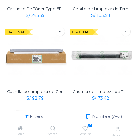
Cartucho De Tóner Type 6110D Negro Original Ricoh
Cepillo de Limpieza de Tambor Original Ricoh
S/
245.55
S/
103.58
ORIGINAL
ORIGINAL
Cuchilla de Limpieza de Correa de Transferencia Original Ricoh
Cuchilla de Limpieza de Tambor Original Ricoh
S/
92.79
S/
73.42
ORIGINAL
ORIGINAL
Filters
Nombre (A-Z)
0
Home
Search
Wishlist
Account