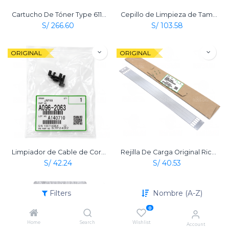
Cartucho De Tóner Type 6110D Negro Original Ricoh
Cepillo de Limpieza de Tambor Original Ricoh
S/
266.60
S/
103.58
ORIGINAL
ORIGINAL
Limpiador de Cable de Corona de Carga Original Ricoh
Rejilla De Carga Original Ricoh
S/
42.24
S/
40.53
ORIGINAL
Filters
Nombre (A-Z)
0
Home
Search
Wishlist
Account