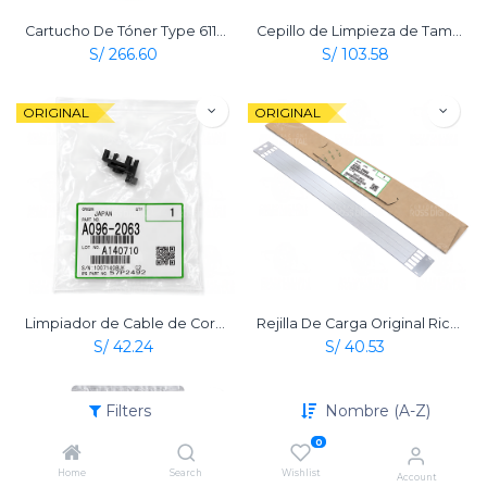
Cartucho De Tóner Type 6110D Negro Original Ricoh
Cepillo de Limpieza de Tambor Original Ricoh
S/
266.60
S/
103.58
ORIGINAL
ORIGINAL
Limpiador de Cable de Corona de Carga Original Ricoh
Rejilla De Carga Original Ricoh
S/
42.24
S/
40.53
ORIGINAL
Filters
Nombre (A-Z)
0
Home
Search
Wishlist
Account