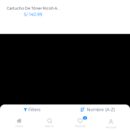
Cartucho De Tóner Ricoh Aficio Type 2120D Negro Original
S/
140.99
Filters
Nombre (A-Z)
0
Home
Search
Wishlist
Account